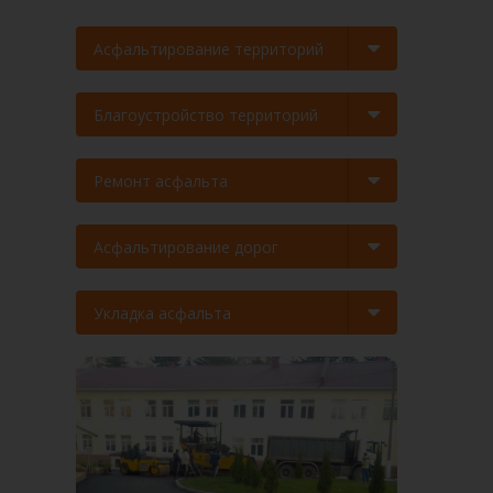
Асфальтирование территорий
Благоустройство территорий
Ремонт асфальта
Асфальтирование дорог
Укладка асфальта